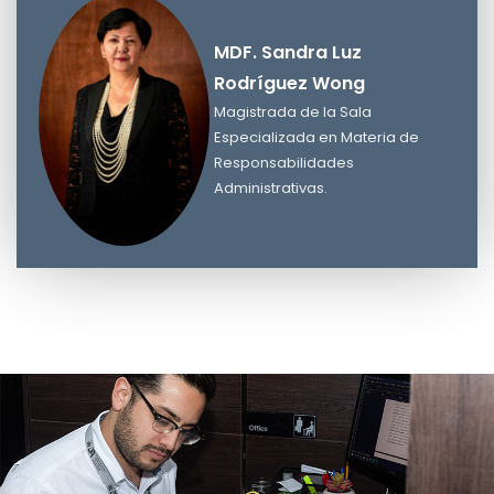
MDF. Sandra Luz
Rodríguez Wong
Magistrada de la Sala
Especializada en Materia de
Responsabilidades
MDF. Sandra Luz Rodríguez Wong
Administrativas.
Magistrada de la Sala Especializada en Materia de
Responsabilidades Administrativas.