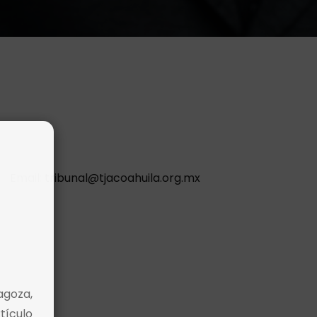
Email:
tribunal@tjacoahuila.org.mx
agoza,
tículo