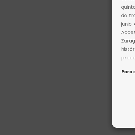
quint
de tr
junio
Acces
Zarag
histó
proce
Para 