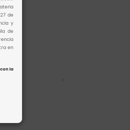
ateria
 27 de
ncia y
ila de
rencia
tra en
con la