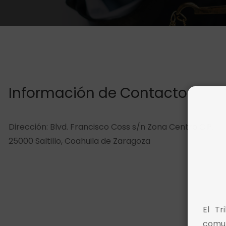
Información de Contacto
Dirección:
Blvd. Francisco Coss s/n Zona Centro C.P.
25000 Saltillo, Coahuila de Zaragoza
El Tr
comun