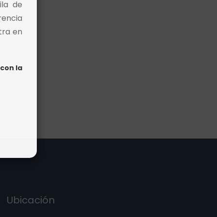
ila de
rencia
tra en
con la
Ubicación