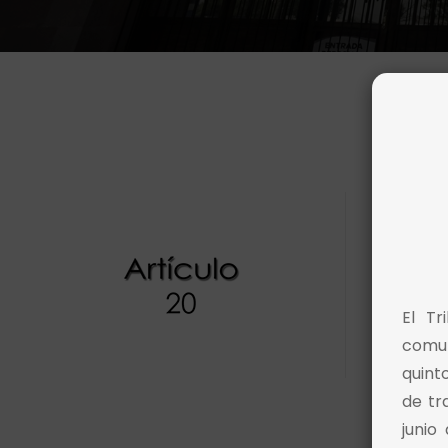
El Tr
comun
quint
de tr
junio