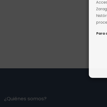
Acces
Zarag
histó
proce
Para 
¿Quiénes somos?