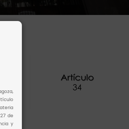
agoza,
tículo
ateria
 27 de
ncia y